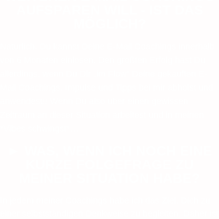
AUFSPAREN WILL - IST DAS
MÖGLICH?
Natürlich. Du kannst Deine E-Mail Coachings innerhalb
von 6 Monaten einlösen. Den größten Erfolg hast Du
allerdings, wenn Du Dir „im Flow“ Deine gekauften E-
Mail Coachings, Impulse und Tipps bei mir abholst und
anwendest!! Wenn Du also über einen gewissen
Zeitraum an dieser Situation arbeitest und in meinen
*Vibes schwingst*…
► WAS, WENN ICH NOCH EINE
KURZE FOLGEFRAGE ZU
MEINER SITUATION HABE?
In jedem meiner Coachings habe ich das Ziel, Dich zu
einer selbstständigen Denkweise zu begleiten. Daher ist