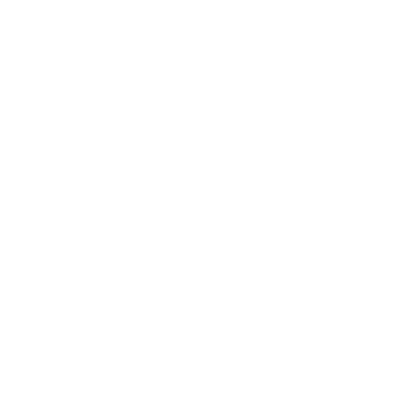
Ich werde mir persönlich Deine Email durchlesen und
Dir innerhalb von 2 Werktagen eine ausführliche
Antwort senden. Du erhältst eine Analyse Deiner
Situation, wirst verstehen, wieso er sich gerade verhält,
wie er sich verhält und kannst dann besser entscheiden,
ob es noch Sinn macht, für diese Beziehung zu
kämpfen oder nicht.
► WIE KANN ICH BEZAHLEN?
Du kannst via PayPal, Kreditkarte oder SOFORT
Überweisung zahlen. Wenn Du Dich für Ratenzahlung
entscheidest, kannst Du Deine Raten bequem jeden
Monat bezahlen.
► WAS, WENN ICH MIR MEINE
WEITEREN E-MAIL COACHINGS