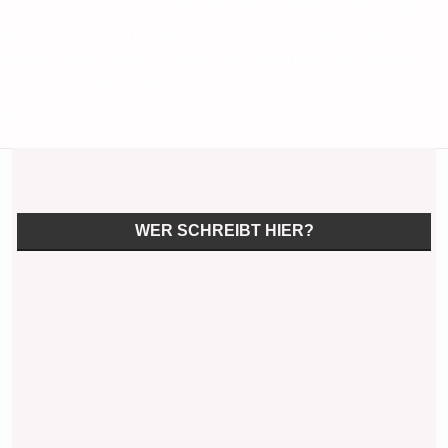
zu 100% dafür! Und falls dein Bauchgefühl nein sagt,
lass es sein. Denn nur wenn Du Dich vollkommen
verpflichtest, wirst Du auch das gewünschte Ergebnis
erreichen! Und DANN bin ich unfassbar gern für Dich
da!
WER SCHREIBT HIER?