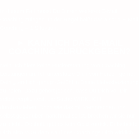
In diesem Fall musst Du Dir ein weiteres E-Mail
Coaching zulegen. In der Regel heißt das also: 1 E-Mail
Coaching = 1 Situation.
► KANN ICH DAS E-MAIL
COACHING ZURÜCKGEBEN?
Nein. Ich biete keine Rückerstattung von Coaching-
Leistungen an. Ich unterstütze Dich von Herzen gerne,
Dein „..endlich genug“-Gefühl in Deine Liebesbeziehung
zu holen. Dazu gehört jedoch, dass Du Dich vor Dir
selbst verplichtest, die Sache WIRKLICH
durchzuziehen. Doch wie das mit Versprechen uns
selbst gegenüber manchmal so ist, brechen wir sie nur
zu leicht.. Deshalb gibt es kein Geld zurück. Entscheide
Dich also VOR dem Kauf des Coachings Dich wirklich