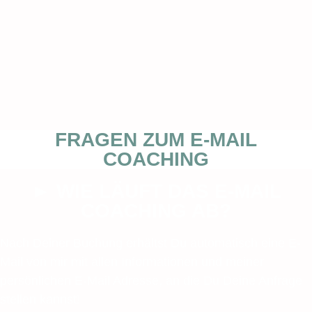
FRAGEN ZUM E-MAIL
COACHING
► WIE LÄUFT DAS E-MAIL
COACHING AB?
Nach Deiner Buchung erhältst Du automatisch eine E-
Mail von mir mit allen Informationen und meiner
persönlichen E-Mail Adresse, an die Du Deine Anfrage
stellen kannst!