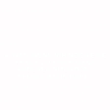
es auch im E-Mail Coaching unerlässlich, dass Du
Deine Frage(n) wohlüberlegt stellst und nicht im Affekt
handelst.
Lasse daher Deine E-Mail eine Weile liegen, denk über
das Geschriebene nach und ergänze dann wohlüberlegt
weitere Details oder Fragen, bevor Du die E-Mail
absendest.
► WAS, WENN ICH NOCH EINE
FRAGE ZU EINER GANZ
ANDEREN SITUATION /
PROBLEMATIK HABE?
In diesem Fall musst Du Dir ein weiteres E-Mail
Coaching Paket zulegen bzw. direkt ein größeres
kaufen. In der Regel heißt das also: 1 E-Mail Coaching
= 1 Situation.