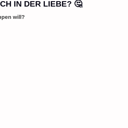
H IN DER LIEBE? 🤔
ppen will?