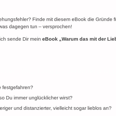
ehungsfehler? Finde mit diesem eBook die Gründe f
twas dagegen tun – versprochen!
ich sende Dir mein
eBook „Warum das mit der Lieb
ndere DICH und Du veränderst ALL
e festgefahren?
so Du immer unglücklicher wirst?
ger und distanzierter, vielleicht sogar lieblos an?