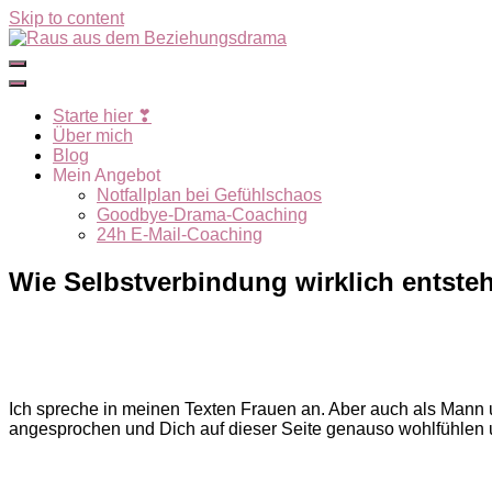
Skip to content
Starte hier ❣
Über mich
Blog
Mein Angebot
Notfallplan bei Gefühlschaos
Goodbye-Drama-Coaching
24h E-Mail-Coaching
Wie Selbstverbindung wirklich entste
Ich spreche in meinen Texten Frauen an. Aber auch als Mann un
angesprochen und Dich auf dieser Seite genauso wohlfühlen u