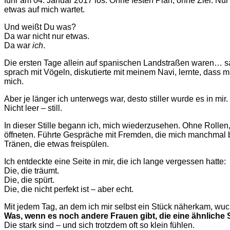
fuhr am 04. Januar 2017 los. Ohne festen Plan, ohne Ziel. Nu
etwas auf mich wartet.
Und weißt Du was?
Da war nicht nur etwas.
Da war
ich
.
Die ersten Tage allein auf spanischen Landstraßen waren… sa
sprach mit Vögeln, diskutierte mit meinem Navi, lernte, dass m
mich.
Aber je länger ich unterwegs war, desto stiller wurde es in mir.
Nicht leer – still.
In dieser Stille begann ich, mich wiederzusehen. Ohne Rollen
öffneten. Führte Gespräche mit Fremden, die mich manchmal be
Tränen, die etwas freispülen.
Ich entdeckte eine Seite in mir, die ich lange vergessen hatte:
Die, die träumt.
Die, die spürt.
Die, die nicht perfekt ist – aber echt.
Mit jedem Tag, an dem ich mir selbst ein Stück näherkam, wuc
Was, wenn es noch andere Frauen gibt, die eine ähnlich
Die stark sind – und sich trotzdem oft so klein fühlen.