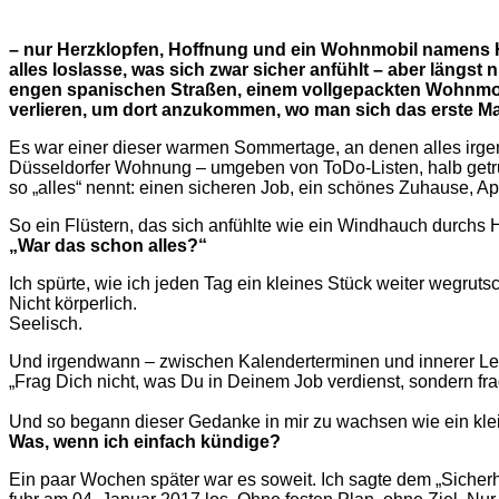
– nur Herzklopfen, Hoffnung und ein Wohnmobil namens Hu
alles loslasse, was sich zwar sicher anfühlt – aber längst 
engen spanischen Straßen, einem vollgepackten Wohnmo
verlieren, um dort anzukommen, wo man sich das erste Mal 
Es war einer dieser warmen Sommertage, an denen alles irgendw
Düsseldorfer Wohnung – umgeben von ToDo-Listen, halb getr
so „alles“ nennt: einen sicheren Job, ein schönes Zuhause, A
So ein Flüstern, das sich anfühlte wie ein Windhauch durchs 
„War das schon alles?“
Ich spürte, wie ich jeden Tag ein kleines Stück weiter wegruts
Nicht körperlich.
Seelisch.
Und irgendwann – zwischen Kalenderterminen und innerer Leer
„Frag Dich nicht, was Du in Deinem Job verdienst, sondern fra
Und so begann dieser Gedanke in mir zu wachsen wie ein kl
Was, wenn ich einfach kündige?
Ein paar Wochen später war es soweit. Ich sagte dem „Sicherh