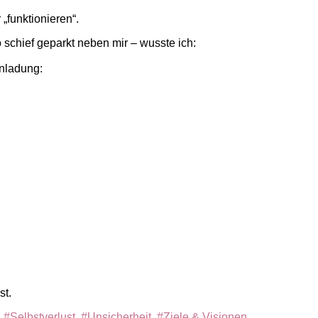
 „funktionieren“.
schief geparkt neben mir – wusste ich:
inladung:
st.
,
#Selbstverlust
,
#Unsicherheit
,
#Ziele & Visionen