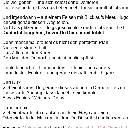
Die viel geben – und sich selbst dabei verlieren.
Die leise hoffen, dass das Leben mehr für sie bereithält als nur
Und irgendwann – auf einem Felsen mit Blick aufs Meer, Hugo 
Ich will genau diesen Weg teilen.
Nicht als glitzernde Erfolgsgeschichte, sondern als ehrliche E
Du darfst losgehen, bevor Du Dich bereit fühlst.
Denn manchmal braucht es nicht den perfekten Plan.
Nur den ersten Schritt.
Das Zittern in den Knien.
Den Mut, den Du noch gar nicht richtig spürst.
Heute lebe ich nicht nur anders – ich bin auch anders.
Unperfekter. Echter. – und gerade deshalb endlich ganz.
Und Du?
Vielleicht spürst Du gerade dieses Ziehen in Deinem Herzen.
Diese zarte Ahnung, dass da mehr sein könnte.
Etwas Echtes. Weiches. Deins.
Dann hör hin.
Vielleicht wartet da draußen auch ein
Hugo
auf Dich.
Oder einfach der Moment, in dem Du Dir selbst endlich vertrau
Posted in
Mutmomente
Tagged
#Authentizität
,
#Mut
,
#Neustart