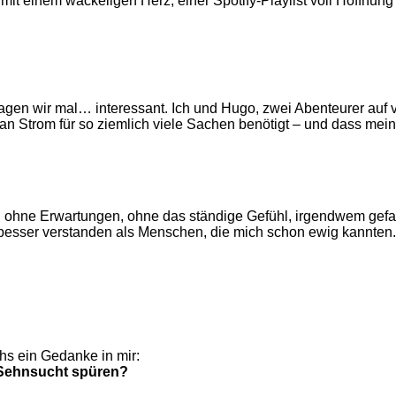
r mit einem wackeligen Herz, einer Spotify-Playlist voll Hoffn
gen wir mal… interessant. Ich und Hugo, zwei Abenteurer auf v
an Strom für so ziemlich viele Sachen benötigt – und dass mein M
, ohne Erwartungen, ohne das ständige Gefühl, irgendwem gefal
sser verstanden als Menschen, die mich schon ewig kannten. Und
hs ein Gedanke in mir:
e Sehnsucht spüren?