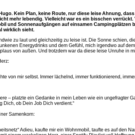
go. Kein Plan, keine Route, nur diese leise Ahnung, dass
nicht mehr lebendig. Vielleicht war es ein bisschen verrückt
bil und Sonnenaufgängen auf einsamen Campingplätzen b
wirklich sieht.
ie zu laut und gleichzeitig zu leise ist. Die Sonne schien, di
unkenen Energydrinks und dem Gefühl, mich irgendwo auf dem 
pplaus von außen. Und trotzdem war da diese leise Unruhe in mi
Herz:
chte von mir selbst. Immer lächelnd, immer funktionierend, imme
e – platzte ein Gedanke in mein Leben wie ein ungefragter Gas
g Dich, ob Dein Job Dich verdient.“
einer Samenkorn:
eitsnetz“ Adieu, kaufte mir ein Wohnmobil, taufte es auf den 