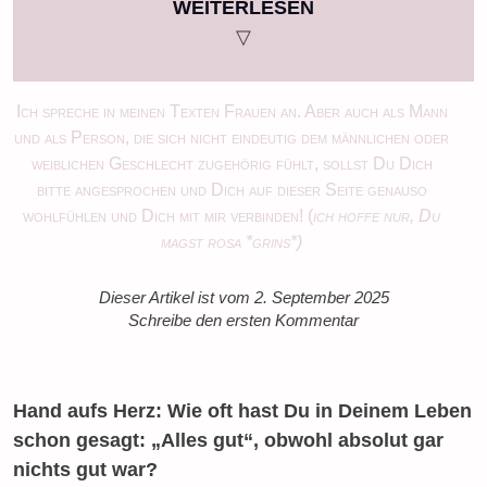
WEITERLESEN
▽
Ich spreche in meinen Texten Frauen an. Aber auch als Mann
und als Person, die sich nicht eindeutig dem männlichen oder
weiblichen Geschlecht zugehörig fühlt, sollst Du Dich
bitte angesprochen und Dich auf dieser Seite genauso
wohlfühlen und Dich mit mir verbinden! (
ich hoffe nur, Du
magst rosa *grins*)
Dieser Artikel ist vom 2. September 2025
Schreibe den ersten Kommentar
Hand aufs Herz: Wie oft hast Du in Deinem Leben
schon gesagt: „Alles gut“, obwohl absolut gar
nichts gut war?