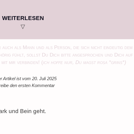
WEITERLESEN
▽
 auch als Mann und als Person, die sich nicht eindeutig dem
örig fühlt, sollst Du Dich bitte angesprochen und Dich auf
mit mir verbinden! (
ich hoffe nur, Du magst rosa *grins*)
r Artikel ist vom 20. Juli 2025
eibe den ersten Kommentar
Mark und Bein geht.