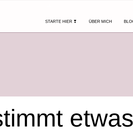
STARTE HIER ❣
ÜBER MICH
BLO
 stimmt etwa