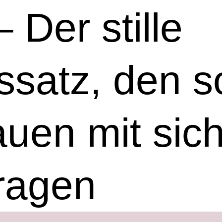
– Der stille
satz, den s
auen mit sic
ragen