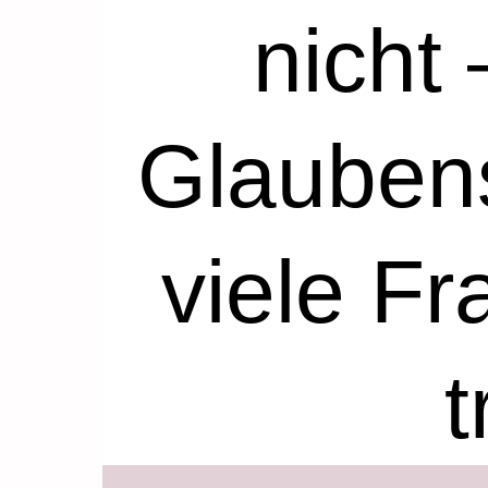
nicht 
Glaubens
viele Fr
t