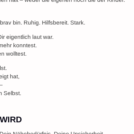
rav bin. Ruhig. Hilfsbereit. Stark.
r eigentlich laut war.
 mehr konntest.
n wolltest.
st.
igt hat,
–
 Selbst.
 WIRD
Dein Nähebedürfnis, Deine Unsicherheit –