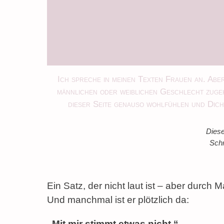
Ich spreche in meinen Texten Frauen an. Aber
männlichen oder weiblichen Geschlecht zugeh
dieser Seite genauso wohlfühlen und Dich 
Diese
Schr
Ein Satz, der nicht laut ist – aber durch 
Und manchmal ist er plötzlich da:
„Mit mir stimmt etwas nicht.“