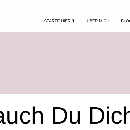
STARTE HIER ❣
ÜBER MICH
BLO
auch Du Dic