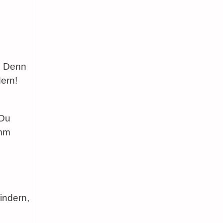
n. Denn
ern!
 Du
imm
!
indern,