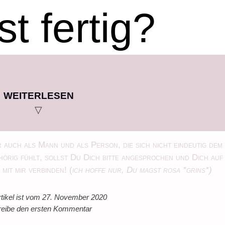
st fertig?
WEITERLESEN
▽
 auch als Mann und als Person, die sich nicht eindeutig dem
örig fühlt, sollst Du Dich bitte angesprochen und Dich auf
mit mir verbinden! (
ich hoffe nur, Du magst rosa *grins*)
rtikel ist vom 27. November 2020
eibe den ersten Kommentar