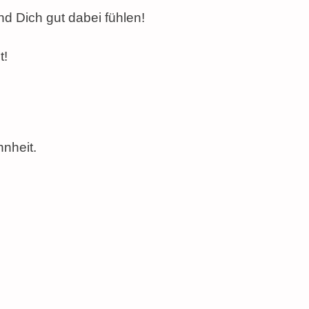
d Dich gut dabei fühlen!
t!
!
.
nheit.