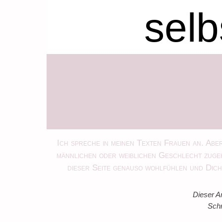
selb
Ich spreche in meinen Texten Frauen an. Aber
männlichen oder weiblichen Geschlecht zugeh
dieser Seite genauso wohlfühlen und Dich 
Dieser A
Schr