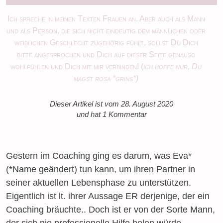
Ich spreche in meinen Texten Frauen an. Aber auch als Mann
und als Person, die sich nicht eindeutig dem männlichen oder
weiblichen Geschlecht zugehörig fühlt, sollst Du Dich
bitte angesprochen und Dich auf dieser Seite genauso
wohlfühlen und Dich mit mir verbinden! (
ich hoffe nur, Du
magst rosa *grins*)
Dieser Artikel ist vom 28. August 2020
und hat 1 Kommentar
Gestern im Coaching ging es darum, was Eva*
(*Name geändert) tun kann, um ihren Partner in
seiner aktuellen Lebensphase zu unterstützen.
Eigentlich ist lt. ihrer Aussage ER derjenige, der ein
Coaching bräuchte.. Doch ist er von der Sorte Mann,