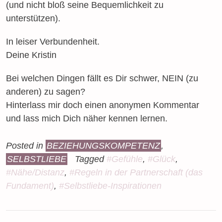
(und nicht bloß seine Bequemlichkeit zu
unterstützen).
In leiser Verbundenheit.
Deine Kristin
Bei welchen Dingen fällt es Dir schwer, NEIN (zu
anderen) zu sagen?
Hinterlass mir doch einen anonymen Kommentar
und lass mich Dich näher kennen lernen.
Posted in
BEZIEHUNGSKOMPETENZ
,
SELBSTLIEBE
Tagged
#Gefühle
,
#Glück
,
#Nähe/Distanz
,
#Regeln in der Partnerschaft (das
Fundament)
,
#Selbstliebe-Inspirationen