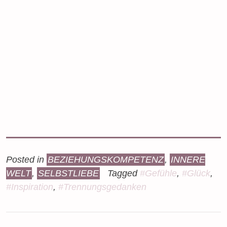
Posted in
BEZIEHUNGSKOMPETENZ
,
INNERE
WELT
,
SELBSTLIEBE
Tagged
#Gefühle
,
#Glück
,
#Inspiration
,
#Trennungsgedanken