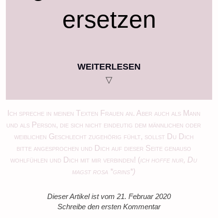
ersetzen
WEITERLESEN
▽
Ich spreche in meinen Texten Frauen an. Aber auch als Mann
und als Person, die sich nicht eindeutig dem männlichen oder
weiblichen Geschlecht zugehörig fühlt, sollst Du Dich
bitte angesprochen und Dich auf dieser Seite genauso
wohlfühlen und Dich mit mir verbinden! (
ich hoffe nur, Du
magst rosa *grins*)
Dieser Artikel ist vom 21. Februar 2020
Schreibe den ersten Kommentar