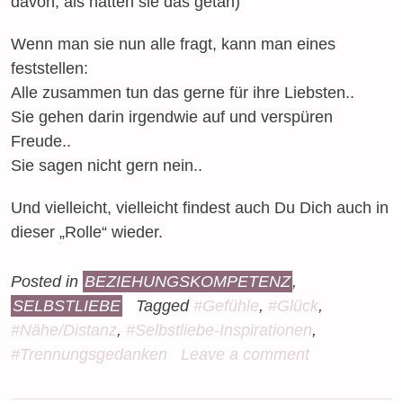
davon, als hätten sie das getan)
Wenn man sie nun alle fragt, kann man eines
feststellen:
Alle zusammen tun das gerne für ihre Liebsten..
Sie gehen darin irgendwie auf und verspüren
Freude..
Sie sagen nicht gern nein..
Und vielleicht, vielleicht findest auch Du Dich auch in
dieser „Rolle“ wieder.
Posted in
BEZIEHUNGSKOMPETENZ
,
SELBSTLIEBE
Tagged
#Gefühle
,
#Glück
,
#Nähe/Distanz
,
#Selbstliebe-Inspirationen
,
#Trennungsgedanken
Leave a comment