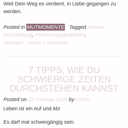
Weil Dein Weg es verdient, in Liebe gegangen zu
werden.
Posted in
MUTMOMENTE
Tagged
#Innere
Erschöpfung
,
#Trennungsgedanken
,
Neustart
Leave a comment
7 TIPPS, WIE DU
SCHWIERIGE ZEITEN
DURCHSTEHEN KANNST
Posted on
12. Februar 2021
by
Kristin
Leben ist ein Auf und Ab!
Es darf mal schwergängig sein.