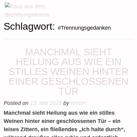
Skip
to
content
Schlagwort:
#Trennungsgedanken
MANCHMAL SIEHT
HEILUNG AUS WIE EIN
STILLES WEINEN HINTER
EINER GESCHLOSSENEN
TÜR
Posted on
13. Mai 2025
by
Kristin
Manchmal sieht Heilung aus wie ein stilles
Weinen hinter einer geschlossenen Tür – ein
leises Zittern, ein fließendes „Ich halte durch“,