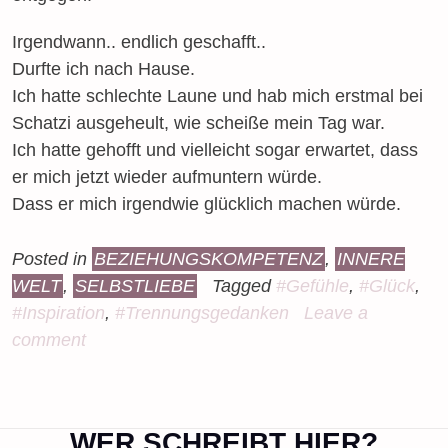
Irgendwann.. endlich geschafft..
Durfte ich nach Hause.
Ich hatte schlechte Laune und hab mich erstmal bei
Schatzi ausgeheult, wie scheiße mein Tag war.
Ich hatte gehofft und vielleicht sogar erwartet, dass
er mich jetzt wieder aufmuntern würde.
Dass er mich irgendwie glücklich machen würde.
Posted in
BEZIEHUNGSKOMPETENZ
,
INNERE
WELT
,
SELBSTLIEBE
Tagged
#Gefühle
,
#Glück
,
#Inspiration
,
#Trennungsgedanken
Leave a
comment
WER SCHREIBT HIER?