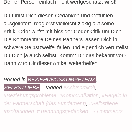
Deiner Person einfach nicht wertgeschätzt wirst!
Du fühlst Dich diesen Gedanken und Gefühlen
ausgeliefert, reagierst vielleicht zickig auf seine
Kritik. Oder wirfst mit bissiger Gegenkritik um Dich.
Die Kommentare Deines Partners lassen Dich in
schwere Selbstzweifel fallen und eigentlich verurteilst
Du Dich ja auch selbst. Kommt Dir das bekannt vor?
Dann wird Dir dieser Artikel weiterhelfen.
Posted in
BEZIEHUNGSKOMPETENZ
,
SELBSTLIEBE
Tagged
#Achtsamkeit
,
#Beziehungsprobleme
,
#Kommunikation
,
#Regeln in
der Partnerschaft (das Fundament)
,
#Selbstliebe-
Inspirationen
,
#Trennungsgedanken
3 Comments