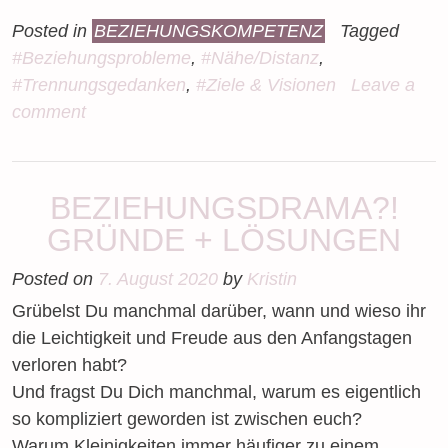
Posted in
BEZIEHUNGSKOMPETENZ
Tagged
#Beziehungsprobleme
,
#Nähe/Distanz
,
#Trennungsgedanken
,
#Ziele & Visionen
Leave a
comment
BEZIEHUNGSDRAMA?!
GRÜNDE + LÖSUNGEN
Posted on
7. August 2020
by
Kristin
Grübelst Du manchmal darüber, wann und wieso ihr
die Leichtigkeit und Freude aus den Anfangstagen
verloren habt?
Und fragst Du Dich manchmal, warum es eigentlich
so kompliziert geworden ist zwischen euch?
Warum Kleinigkeiten immer häufiger zu einem