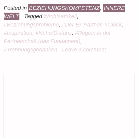
Posted in
BEZIEHUNGSKOMPETENZ
,
INNERE
WELT
Tagged
#Achtsamkeit
,
#Beziehungsprobleme
,
#Der Ex Partner
,
#Glück
,
#Inspiration
,
#Nähe/Distanz
,
#Regeln in der
Partnerschaft (das Fundament)
,
#Trennungsgedanken
Leave a comment