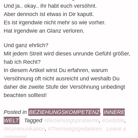
Und ja.. okay.. ihr habt euch versöhnt.
Aber dennoch ist etwas in Dir kaputt.
Es ist irgendwie nicht mehr so wie vorher.
Hat irgendwie an Glanz verloren.
Und ganz ehrlich?
Mit jedem Streit wird dieses unrunde Gefühl größer,
hab ich Recht?
In diesem Artikel wirst Du erfahren, warum
Versöhnung oft nicht ausreicht und weshalb Du
daher die zweite Stufe der Versöhnung unbedingt
beachten solltest!
Posted in
BEZIEHUNGSKOMPETENZ
,
INNERE
WELT
Tagged
#Beziehungsprobleme
,
#Gefühle
,
#Kommunikation
,
#Trennungsgedanken
Leave a
comment