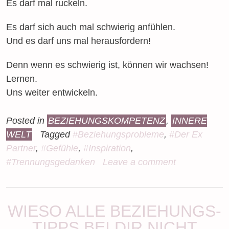
Es darf mal ruckeln.
Es darf sich auch mal schwierig anfühlen.
Und es darf uns mal herausfordern!
Denn wenn es schwierig ist, können wir wachsen!
Lernen.
Uns weiter entwickeln.
Posted in
BEZIEHUNGSKOMPETENZ
,
INNERE
WELT
Tagged
#Beziehungsprobleme
,
#Der Ex
Partner
,
#Gefühle
,
#Inspiration
,
#Trennungsgedanken
Leave a comment
WIESO ALLE BEZIEHUNGS-
TIPPS BEI DIR NICHT