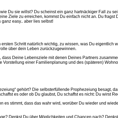
ie Du sie willst? Du scheinst ein ganz hartnäckiger Fall zu se
 Deine Ziele zu erreichen, kommst Du einfach nicht an. Du frags
 ganz easy.. aber lies selbst!
rsten Schritt natürlich wichtig, zu wissen, was Du eigentlich w
trolle über dein Leben zurückzugewinnen.
ell, dass Deine Lebensziele mit denen Deines Partners zusamm
 Vorstellung einer Familienplanung und des (späteren) Wohnor
ezeiung“ gehört? Die selbsterfüllende Prophezeiung besagt, da
haffst es oder ob Du glaubst, Du schaffst es nicht: Du wirst R
 es stimmt, dass das wahr wird, worüber Du wieder und wieder
inge? Denkst Du über Möglichkeiten und Chancen nach? Denkst