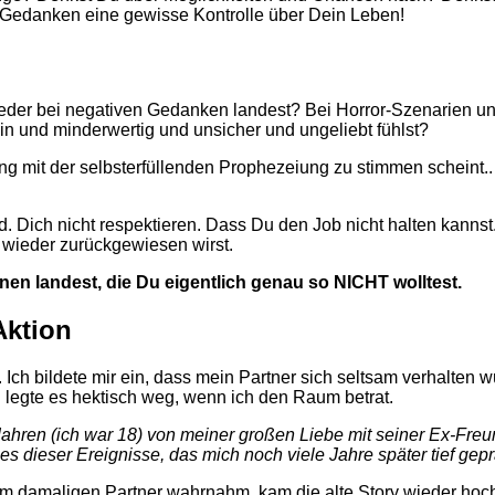
 Gedanken eine gewisse Kontrolle über Dein Leben!
wieder bei negativen Gedanken landest? Bei Horror-Szenarien un
n und minderwertig und unsicher und ungeliebt fühlst?
ing mit der selbsterfüllenden Prophezeiung zu stimmen scheint
. Dich nicht respektieren. Dass Du den Job nicht halten kann
 wieder zurückgewiesen wirst.
en landest, die Du eigentlich genau so NICHT wolltest.
Aktion
Ich bildete mir ein, dass mein Partner sich seltsam verhalten w
. legte es hektisch weg, wenn ich den Raum betrat.
ahren (ich war 18) von meiner großen Liebe mit seiner Ex-Freu
s dieser Ereignisse, das mich noch viele Jahre später tief gepr
nem damaligen Partner wahrnahm, kam die alte Story wieder hoc