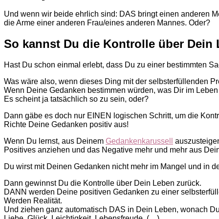
Und wenn wir beide ehrlich sind: DAS bringt einen anderen Me
die Arme einer anderen Frau/eines anderen Mannes. Oder?
So kannst Du die Kontrolle über Dei
Hast Du schon einmal erlebt, dass Du zu einer bestimmten S
Was wäre also, wenn dieses Ding mit der selbsterfüllenden P
Wenn Deine Gedanken bestimmen würden, was Dir im Leben pas
Es scheint ja tatsächlich so zu sein, oder?
Dann gäbe es doch nur EINEN logischen Schritt, um die Kont
Richte Deine Gedanken positiv aus!
Wenn Du lernst, aus Deinem
Gedankenkarussell
auszusteigen
Positives anziehen und das Negative mehr und mehr aus De
Du wirst mit Deinen Gedanken nicht mehr im Mangel und in de
Dann gewinnst Du die Kontrolle über Dein Leben zurück.
DANN werden Deine positiven Gedanken zu einer selbsterfül
Werden Realität.
Und ziehen ganz automatisch DAS in Dein Leben, wonach Du
Liebe. Glück. Leichtigkeit. Lebensfreude. (…)