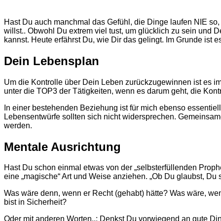
Hast Du auch manchmal das Gefühl, die Dinge laufen NIE so, w
willst.. Obwohl Du extrem viel tust, um glücklich zu sein und
kannst. Heute erfährst Du, wie Dir das gelingt. Im Grunde ist es
Dein Lebensplan
Um die Kontrolle über Dein Leben zurückzugewinnen ist es im e
unter die TOP3 der Tätigkeiten, wenn es darum geht, die Kon
In einer bestehenden Beziehung ist für mich ebenso essenti
Lebensentwürfe sollten sich nicht widersprechen. Gemeinsame
werden.
Mentale Ausrichtung
Hast Du schon einmal etwas von der „selbsterfüllenden Proph
eine „magische“ Art und Weise anziehen. „Ob Du glaubst, Du sc
Was wäre denn, wenn er Recht (gehabt) hätte? Was wäre, wenn
bist in Sicherheit?
Oder mit anderen Worten..: Denkst Du vorwiegend an gute D