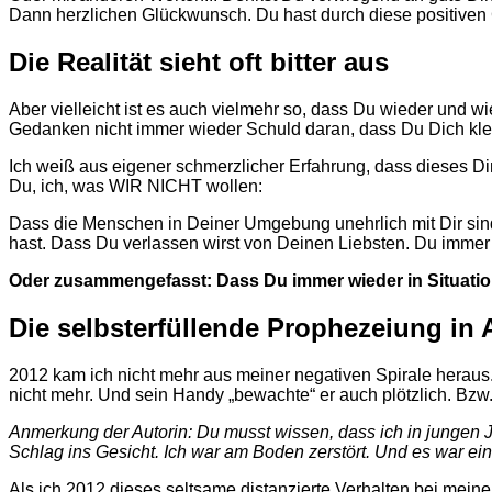
Dann herzlichen Glückwunsch. Du hast durch diese positiven
Die Realität sieht oft bitter aus
Aber vielleicht ist es auch vielmehr so, dass Du wieder und 
Gedanken nicht immer wieder Schuld daran, dass Du Dich klei
Ich weiß aus eigener schmerzlicher Erfahrung, dass dieses D
Du, ich, was WIR NICHT wollen:
Dass die Menschen in Deiner Umgebung unehrlich mit Dir sind
hast. Dass Du verlassen wirst von Deinen Liebsten. Du immer
Oder zusammengefasst: Dass Du immer wieder in Situation
Die selbsterfüllende Prophezeiung in 
2012 kam ich nicht mehr aus meiner negativen Spirale heraus. 
nicht mehr. Und sein Handy „bewachte“ er auch plötzlich. Bzw
Anmerkung der Autorin: Du musst wissen, dass ich in jungen J
Schlag ins Gesicht. Ich war am Boden zerstört. Und es war eine
Als ich 2012 dieses seltsame distanzierte Verhalten bei mei